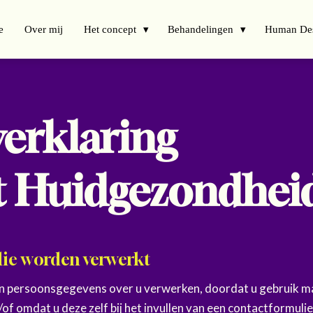
e
Over mij
Het concept
Behandelingen
Human De
verklaring
rt Huidgezondhei
die worden verwerkt
n persoonsgegevens over u verwerken, doordat u gebruik ma
of omdat u deze zelf bij het invullen van een contactformulie