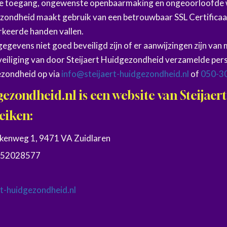
de toegang, ongewenste openbaarmaking en ongeoorloofde w
ezondheid maakt gebruik van een betrouwbaar SSL Certifica
rkeerde handen vallen.
gegevens niet goed beveiligd zijn of er aanwijzingen zijn van 
veiliging van door Steijaert Huidgezondheid verzamelde p
ezondheid op via
info@steijaert-huidgezondheid.nl
of
050-3
gezondheid.nl is een website van Steijae
reiken:
rkenweg 1, 9471 VA Zuidlaren
: 52028577
rt-huidgezondheid.nl