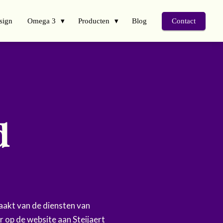
sign
Omega 3
Producten
Blog
Contact
d
akt van de diensten van
r op de website aan Steijaert