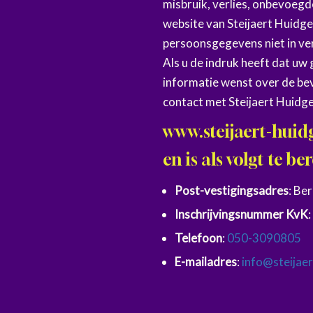
misbruik, verlies, onbevoeg
website van Steijaert Huidg
persoonsgegevens niet in ve
Als u de indruk heeft dat uw 
informatie wenst over de be
contact met Steijaert Huidg
www.steijaert-huid
en is als volgt te be
Post-vestigingsadres
: Be
Inschrijvingsnummer KvK
Telefoon
:
050-3090805
E-mailadres
:
info@steijae