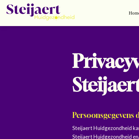
Hom
Privacy
Steijae
Persoonsgegevens 
Steijaert Huidgezondheid ka
Steijaert Huidgezondheid en/