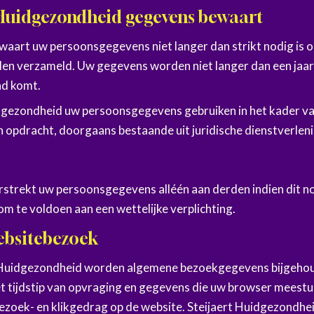
 Huidgezondheid gegevens bewaart
aart uw persoonsgegevens niet langer dan strikt nodig is om
n verzameld. Uw gegevens worden niet langer dan een jaar
nd komt.
dgezondheid uw persoonsgegevens gebruiken in het kader va
 opdracht, doorgaans bestaande uit juridische dienstverleni
strekt uw persoonsgegevens alléén aan derden indien dit no
m te voldoen aan een wettelijke verplichting.
ebsitebezoek
t Huidgezondheid worden algemene bezoekgegevens bijgehou
t tijdstip van opvraging en gegevens die uw browser meest
ezoek- en klikgedrag op de website. Steijaert Huidgezondhe