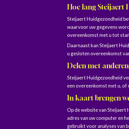
Hoe lang Steijaert
Steijaert Huidgezondheid bew
waarvoor uw gegevens worde
overeenkomst met u tot sta
Daarnaast kan Steijaert Hui
u gesloten overeenkomst van
Delen met anderen
Steijaert Huidgezondheid ver
een overeenkomst met u, of o
In kaart brengen w
Op de website van Steijaer
adres van uw computer en he
gebruikt voor analyses van b