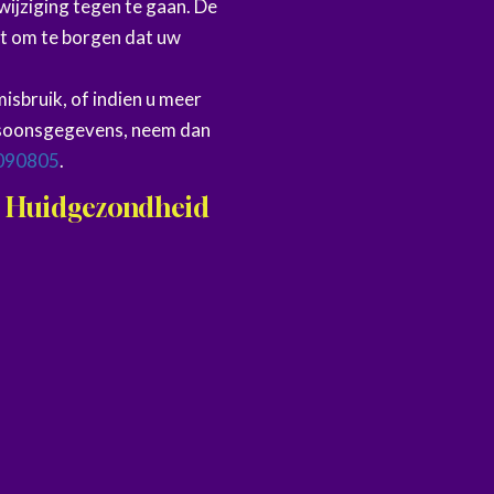
ijziging tegen te gaan. De
at om te borgen dat uw
misbruik, of indien u meer
ersoonsgegevens, neem dan
090805
.
rt Huidgezondheid